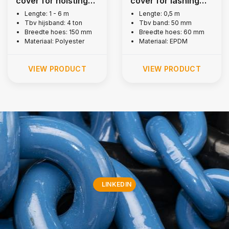
cover for hoisting
cover for lashing
belt, 4 tons
strap 50 mm
Lengte: 1 - 6 m
Lengte: 0,5 m
Tbv hijsband: 4 ton
Tbv band: 50 mm
Breedte hoes: 150 mm
Breedte hoes: 60 mm
Materiaal: Polyester
Materiaal: EPDM
VIEW PRODUCT
VIEW PRODUCT
LINKEDIN