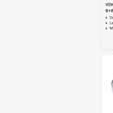
VDH
8x8
316
D
L
M