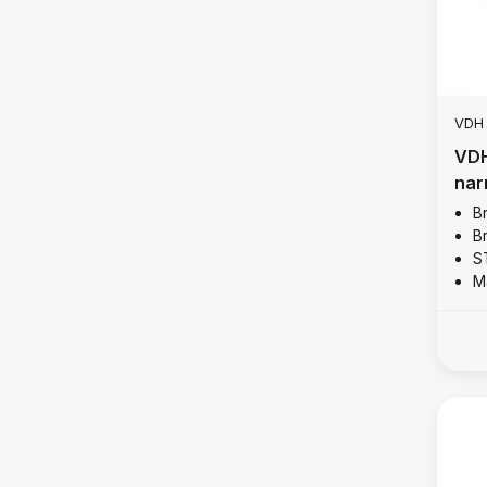
VDH
VDH
nar
B
B
S
M