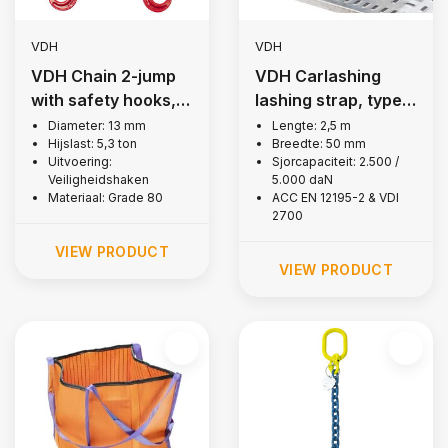
VDH
VDH
VDH Chain 2-jump
VDH Carlashing
with safety hooks, Ø
lashing strap, type
13 mm
D1
Diameter: 13 mm
Lengte: 2,5 m
Hijslast: 5,3 ton
Breedte: 50 mm
Uitvoering:
Sjorcapaciteit: 2.500 /
Veiligheidshaken
5.000 daN
Materiaal: Grade 80
ACC EN 12195-2 & VDI
2700
VIEW PRODUCT
VIEW PRODUCT