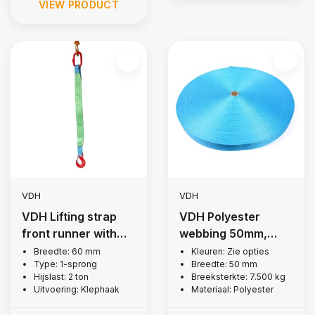
VIEW PRODUCT
VDH
VDH
VDH Lifting strap
VDH Polyester
front runner with
webbing 50mm,
flap hooks, 2 tonne
7.500 kg
Breedte: 60 mm
Kleuren: Zie opties
Type: 1-sprong
Breedte: 50 mm
Hijslast: 2 ton
Breeksterkte: 7.500 kg
Uitvoering: Klephaak
Materiaal: Polyester