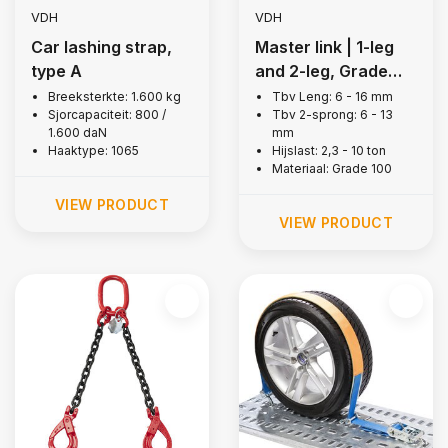
VDH
VDH
Car lashing strap,
Master link | 1-leg
type A
and 2-leg, Grade
100
Breeksterkte: 1.600 kg
Tbv Leng: 6 - 16 mm
Sjorcapaciteit: 800 /
Tbv 2-sprong: 6 - 13
1.600 daN
mm
Haaktype: 1065
Hijslast: 2,3 - 10 ton
Materiaal: Grade 100
VIEW PRODUCT
VIEW PRODUCT