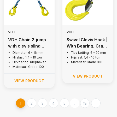
VDH
VDH
VDH Chain 2-jump
Swivel Clevis Hook |
with clevis sling
With Bearing, Grade
hooks, Grade 100
100
Diameter: 6 - 16 mm
Tbv ketting: 6 - 20 mm
Hijslast: 1,4 - 10 ton
Hijslast: 1,4 - 16 ton
Uitvoering: Klephaken
Materiaal: Grade 100
Materiaal: Grade 100
VIEW PRODUCT
VIEW PRODUCT
1
2
3
4
5
..
18