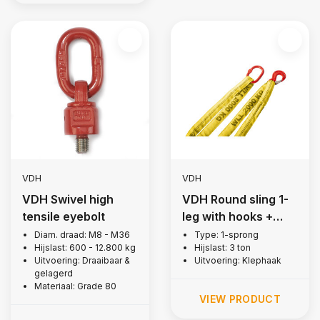
VDH
VDH
VDH Swivel high
VDH Round sling 1-
tensile eyebolt
leg with hooks +
latch, 3 ton
Diam. draad: M8 - M36
Type: 1-sprong
Hijslast: 600 - 12.800 kg
Hijslast: 3 ton
Uitvoering: Draaibaar &
Uitvoering: Klephaak
gelagerd
Materiaal: Grade 80
VIEW PRODUCT