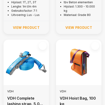
Hijslast: 1T, 2T, 3T
tbv Beton elementen
Lengte: 1m t/m 4m
Hijslast: 1.300 - 10.000
Gebruiksfactor: 7:1
kg
Uitvoering: Lus - Lus
Materiaal: Grade 80
VIEW PRODUCT
VIEW PRODUCT
VDH
VDH
VDH Complete
VDH Hoist Bag, 100
lashing strap, 5,000
kg