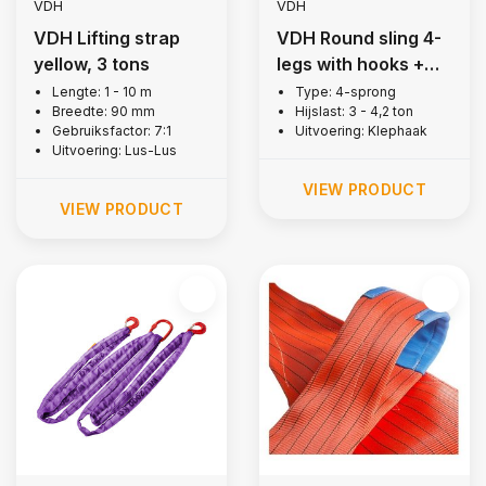
VDH
VDH
VDH Lifting strap
VDH Round sling 4-
yellow, 3 tons
legs with hooks +
latch, 3 ton
Lengte: 1 - 10 m
Type: 4-sprong
Breedte: 90 mm
Hijslast: 3 - 4,2 ton
Gebruiksfactor: 7:1
Uitvoering: Klephaak
Uitvoering: Lus-Lus
VIEW PRODUCT
VIEW PRODUCT