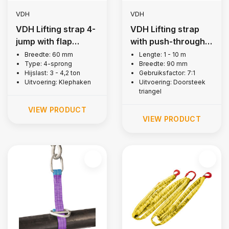
VDH
VDH
VDH Lifting strap 4-
VDH Lifting strap
jump with flap
with push-through
hooks, 3 tons
shackle, 3 tons
Breedte: 60 mm
Lengte: 1 - 10 m
Type: 4-sprong
Breedte: 90 mm
Hijslast: 3 - 4,2 ton
Gebruiksfactor: 7:1
Uitvoering: Klephaken
Uitvoering: Doorsteek
triangel
VIEW PRODUCT
VIEW PRODUCT