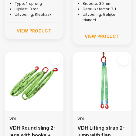
Type: 1-sprong
Breedte: 30 mm
Hijslast: 3 ton
Gebruiksfactor: 7:1
Uitvoering: Klephaak
Uitvoering: Gelijke
triangel
VIEW PRODUCT
VIEW PRODUCT
VDH
VDH
VDH Round sling 2-
VDH Lifting strap 2-
legs with hooks +
jump with flap