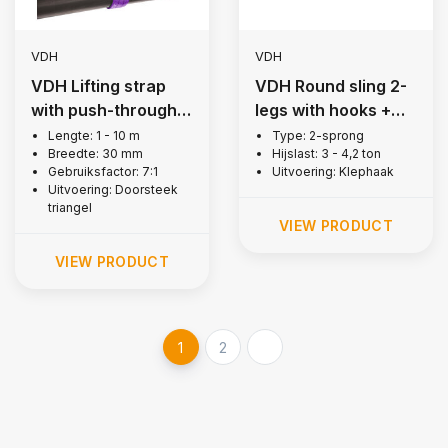
VDH
VDH
VDH Lifting strap
VDH Round sling 2-
with push-through
legs with hooks +
triangle, 1 ton
latch, 3 ton
Lengte: 1 - 10 m
Type: 2-sprong
Breedte: 30 mm
Hijslast: 3 - 4,2 ton
Gebruiksfactor: 7:1
Uitvoering: Klephaak
Uitvoering: Doorsteek
triangel
VIEW PRODUCT
VIEW PRODUCT
1
2