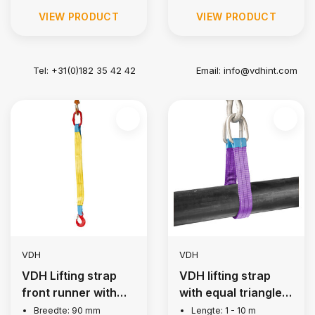
VIEW PRODUCT
VIEW PRODUCT
Tel: +31(0)182 35 42 42
Email:
info@vdhint.com
VDH
VDH
VDH Lifting strap
VDH lifting strap
front runner with
with equal triangle, 1
flap hooks, 3 tonne
ton
Breedte: 90 mm
Lengte: 1 - 10 m