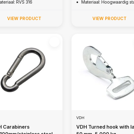
ateriaal: RVS 316
Materiaal: Hoogwaardig st
VIEW PRODUCT
VIEW PRODUCT
VDH
 Carabiners
VDH Turned hook with l
100mm/stainless steel
50 mm, 5,000 kg