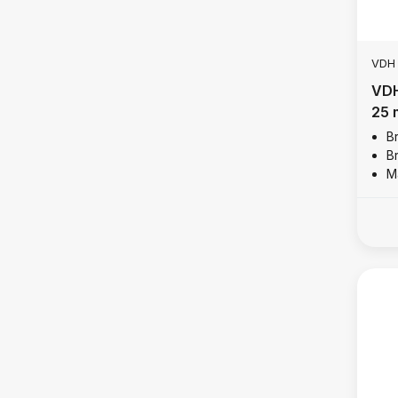
VDH
VDH
25 
B
B
M