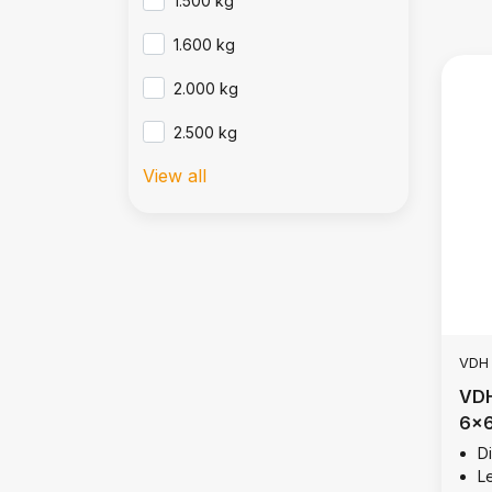
1.500 kg
1.600 kg
2.000 kg
2.500 kg
View all
VDH
VDH
6x6
316
D
L