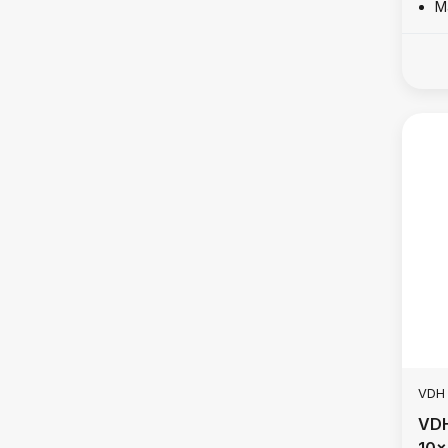
M
VDH
VDH
10x