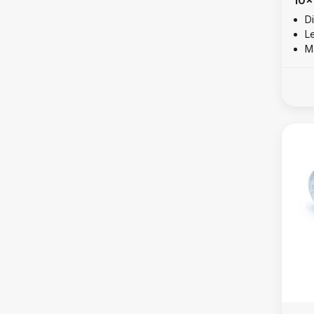
316
D
L
M