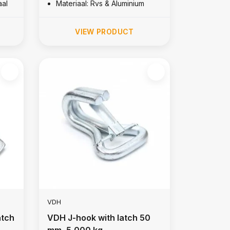
aal
Materiaal: Rvs & Aluminium
VIEW PRODUCT
VDH
atch
VDH J-hook with latch 50
mm, 5,000 kg