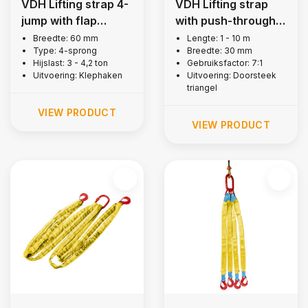
VDH Lifting strap 4-
VDH Lifting strap
jump with flap
with push-through
hooks, 3 tons
triangle, 1 ton
Breedte: 60 mm
Lengte: 1 - 10 m
Type: 4-sprong
Breedte: 30 mm
Hijslast: 3 - 4,2 ton
Gebruiksfactor: 7:1
Uitvoering: Klephaken
Uitvoering: Doorsteek
triangel
VIEW PRODUCT
VIEW PRODUCT