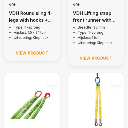
VDH
VDH
VDH Round sling 4-
VDH Lifting strap
legs with hooks +
front runner with
latch, 1,5 ton
flap hooks, 1 tonne
Type: 4-sprong
Breedte: 30 mm
Hijslast: 1,5 - 2,1 ton
Type: 1-sprong
Uitvoering: Klephaak
Hijslast: 1 ton
Uitvoering: Klephaak
VIEW PRODUCT
VIEW PRODUCT