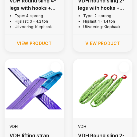
VDH Round sling 4-
VDH Round sling 2-
legs with hooks +
legs with hooks +
latch, 3 ton
latch, 1 ton
Type: 4-sprong
Type: 2-sprong
Hijslast: 3 - 4,2 ton
Hijslast: 1 - 1,4 ton
Uitvoering: Klephaak
Uitvoering: Klephaak
VIEW PRODUCT
VIEW PRODUCT
VDH
VDH
VDH lifting strap
VDH Round sling 2-