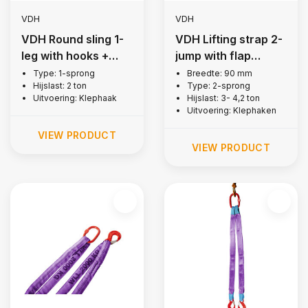
VDH
VDH
VDH Round sling 1-
VDH Lifting strap 2-
leg with hooks +
jump with flap
latch, 2 ton
hooks, 3 tonne
Type: 1-sprong
Breedte: 90 mm
Hijslast: 2 ton
Type: 2-sprong
Uitvoering: Klephaak
Hijslast: 3- 4,2 ton
Uitvoering: Klephaken
VIEW PRODUCT
VIEW PRODUCT