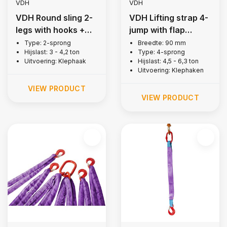
VDH
VDH
VDH Round sling 2-
VDH Lifting strap 4-
legs with hooks +
jump with flap
latch, 3 ton
hooks, 4 tons
Type: 2-sprong
Breedte: 90 mm
Hijslast: 3 - 4,2 ton
Type: 4-sprong
Uitvoering: Klephaak
Hijslast: 4,5 - 6,3 ton
Uitvoering: Klephaken
VIEW PRODUCT
VIEW PRODUCT