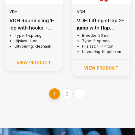
VDH
VDH
VDH Round sling 1-
VDH Lifting strap 2-
leg with hooks +
jump with flap
latch, 1 ton
hooks, 1 tonne
Type: 1-sprong
Breedte: 30 mm
Hijslast: 1 ton
Type: 2-sprong
Uitvoering: Klephaak
Hijslast: 1 - 1,4 ton
Uitvoering: Klephaken
VIEW PRODUCT
VIEW PRODUCT
1
2