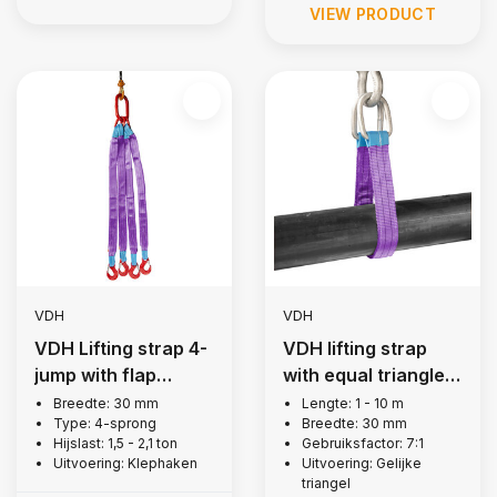
VIEW PRODUCT
VDH
VDH
VDH Lifting strap 4-
VDH lifting strap
jump with flap
with equal triangle, 1
hooks, 1.5 tons
ton
Breedte: 30 mm
Lengte: 1 - 10 m
Type: 4-sprong
Breedte: 30 mm
Hijslast: 1,5 - 2,1 ton
Gebruiksfactor: 7:1
Uitvoering: Klephaken
Uitvoering: Gelijke
triangel